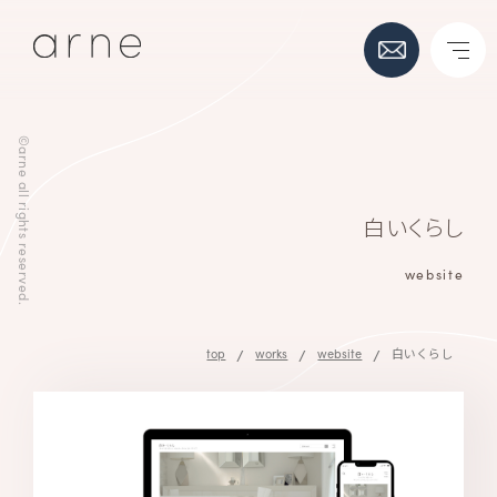
©arne all rights reserved.
白いくらし
website
top
/
works
/
website
/
白いくらし