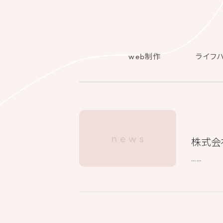
web制作
ライフ
株式会
……